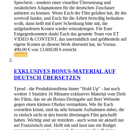
Sprechern - sondern einer visuellen Übersetzung und
zusätzlichen Adaptationen für die deutschen Zuschauer
anbieten zu können. Wenn Euch der Film gefallen hat, ihr ihn
wertvoll fandet, und Euch für die Arbeit freiwillig bedanken
wollt, dann helft mit Eurer Schenkung bitte mit, die
aufgelaufenen Kosten wieder reinzukriegen. Für Euer
Entgegenkommen dankt Euch das gesamte Team von ET
VIDEO & CONTENT, das unermüdlich und größtenteils auf
eigene Kosten an diesem Werk übersetzt hat, im Voraus.
490,00 €
von
13.600,00 €
erreicht
Spende
EXKLUSIVES BONUS-MATERIAL AUF
DEUTSCH ÜBERSETZEN
Tprod - die Produktionsfirma hinter "Hold Up" - hat noch
weitere 3 Stunden 16 Minuten exklusives Material vom Dreh
des Films, das sie als Bonus-Dreingabe auf ihrer Webseite
gegen einen kleinen Obolus vermarkten. Wie ihr Euch
vorstellen könnt, sind da sehr brisante Aufnahmen dabei, die
es einfach nicht in den bereits überlangen Film geschafft
haben. Wichtig sind sie trotzdem - auch wenn sie aktuell nur
auf Französisch sind. Helft mit und lasst uns ein Budget